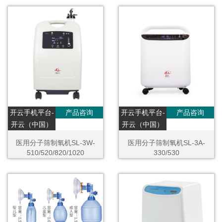
开云手机平台-
产品咨询
开云手机平台-
产品咨询
开云（中国）
开云（中国）
医用分子筛制氧机SL-3W-
医用分子筛制氧机SL-3A-
510/520/820/1020
330/530