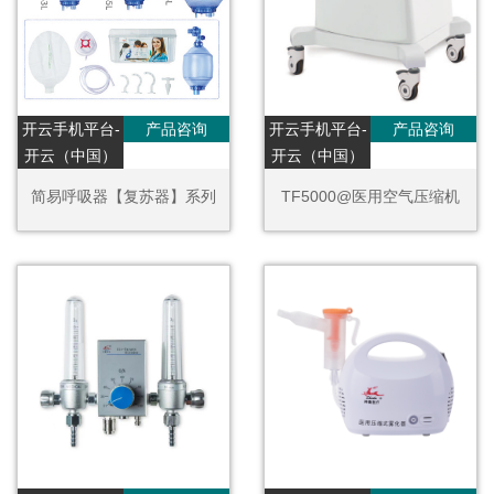
开云手机平台-
产品咨询
开云手机平台-
产品咨询
开云（中国）
开云（中国）
简易呼吸器【复苏器】系列
TF5000@医用空气压缩机