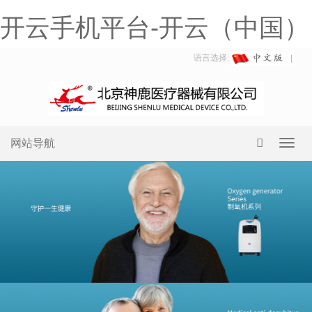
开云手机平台-开云（中国）
语言选择:
网站导航
Toggl
navig